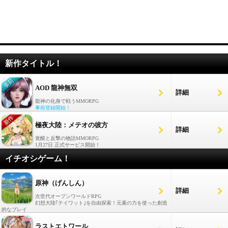
新作タイトル！
AOD 龍神無双
詳細
龍神の化身で戦うMMORPG
事前登録開始！
極夜大陸：メテオの彼方
詳細
覚醒と反撃の物語MMORPG
1月27日 正式サービス開始！
イチオシゲーム！
原神（げんしん）
詳細
次世代オープンワールドRPG
幻想大陸｢テイワット｣を自由探索！元素の力を使った創造
的なプレイ
ラストエトワール