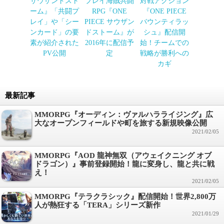
サウザンドスト
プレイ海賊共闘
対戦アクション
ーム』「共闘プ
RPG『ONE
『ONE PIECE
レイ」や「シー
PIECE サウザン
バウンティラッ
ンカード」の要
ドストーム』が
シュ』配信開
素が紹介された
2016年に配信予
始！チームでの
PV公開
定
戦略が勝利への
カギ
最新記事
MMORPG『オーディン：ヴァルハラライジング』広
大なオープンフィールドや町を旅する新規映像公開
2021/02/05
MMORPG『AOD 龍神無双（アウェイクニング オブ
ドラゴン）』事前登録開始！龍に変身し、龍と共に戦
え！
2021/02/05
MMORPG『テラクラシック』配信開始！世界2,800万
人が熱狂する「TERA」シリーズ新作
2021/01/29