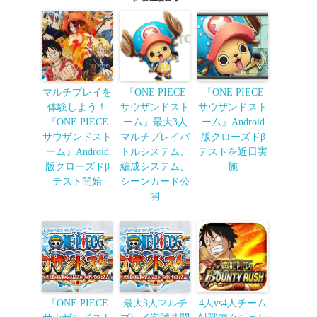
マルチプレイを
『ONE PIECE
『ONE PIECE
体験しよう！
サウザンドスト
サウザンドスト
『ONE PIECE
ーム』最大3人
ーム』Android
サウザンドスト
マルチプレイバ
版クローズドβ
ーム』Android
トルシステム、
テストを近日実
版クローズドβ
編成システム、
施
テスト開始
シーンカード公
開
『ONE PIECE
最大3人マルチ
4人vs4人チーム