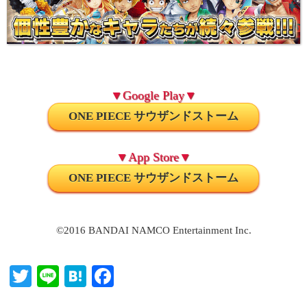
▼Google Play▼
ONE PIECE サウザンドストーム
▼App Store▼
ONE PIECE サウザンドストーム
©2016 BANDAI NAMCO Entertainment Inc.
T
Li
H
Fa
wi
ne
at
ce