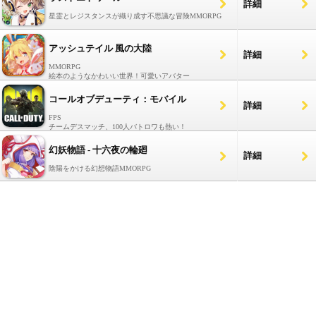
詳細
星霊とレジスタンスが織り成す不思議な冒険MMORPG
アッシュテイル 風の大陸
詳細
MMORPG
絵本のようなかわいい世界！可愛いアバター
コールオブデューティ：モバイル
詳細
FPS
チームデスマッチ、100人バトロワも熱い！
幻妖物語 - 十六夜の輪廻
詳細
陰陽をかける幻想物語MMORPG