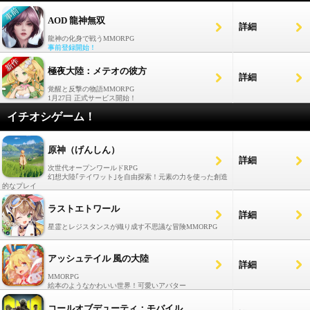
AOD 龍神無双
詳細
龍神の化身で戦うMMORPG
事前登録開始！
極夜大陸：メテオの彼方
詳細
覚醒と反撃の物語MMORPG
1月27日 正式サービス開始！
イチオシゲーム！
原神（げんしん）
詳細
次世代オープンワールドRPG
幻想大陸｢テイワット｣を自由探索！元素の力を使った創造
的なプレイ
ラストエトワール
詳細
星霊とレジスタンスが織り成す不思議な冒険MMORPG
アッシュテイル 風の大陸
詳細
MMORPG
絵本のようなかわいい世界！可愛いアバター
コールオブデューティ：モバイル