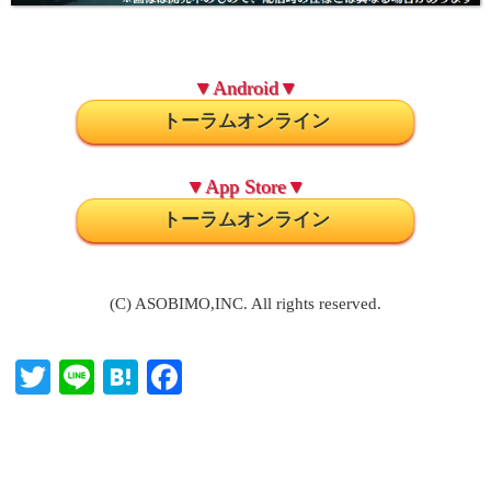
▼Android▼
トーラムオンライン
▼App Store▼
トーラムオンライン
(C) ASOBIMO,INC. All rights reserved.
T
Li
H
Fa
wi
ne
at
ce
tte
en
bo
r
a
ok