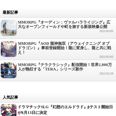
最新記事
MMORPG『オーディン：ヴァルハラライジング』広
大なオープンフィールドや町を旅する新規映像公開
2021/02/05
MMORPG『AOD 龍神無双（アウェイクニング オブ
ドラゴン）』事前登録開始！龍に変身し、龍と共に戦
え！
2021/02/05
MMORPG『テラクラシック』配信開始！世界2,800万
人が熱狂する「TERA」シリーズ新作
2021/01/29
人気記事
ドラマチックSLG『幻想のエルドラド』βテスト開始日
が8月13日に決定