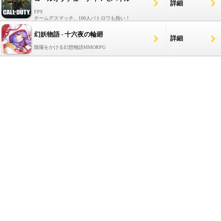
詳細
FPS
チームデスマッチ、100人バトロワも熱い！
幻妖物語 - 十六夜の輪廻
詳細
陰陽をかける幻想物語MMORPG