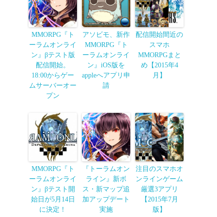
MMORPG『ト
アソビモ、新作
配信開始間近の
ーラムオンライ
MMORPG『ト
スマホ
ン』βテスト版
ーラムオンライ
MMORPGまと
配信開始。
ン』iOS版を
め【2015年4
18:00からゲー
appleへアプリ申
月】
ムサーバーオー
請
プン
MMORPG『ト
『トーラムオン
注目のスマホオ
ーラムオンライ
ライン』新ボ
ンラインゲーム
ン』βテスト開
ス・新マップ追
厳選3アプリ
始日が5月14日
加アップデート
【2015年7月
に決定！
実施
版】