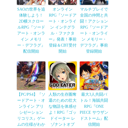
SAOの世界を追
オンライン
マルチプレイで
体験しよう！
RPG『ソードア
全国の仲間と共
2D横スクロー
ート・オンライ
闘！アクション
ルRPG『ソード
ン インテグラ
RPG『ソードア
アート・オンラ
ル・ファクタ
ート・オンライ
イン メモリ
ー』発表！事前
ン メモリー・
ー・デフラグ』
登録＆CBT受付
デフラグ』事前
配信開始
開始
登録開始
【PC/PS4】『ソ
人類の生存圏奪
最大3人共闘バ
ードアート・オ
還のための壮大
トル！海賊共闘
ンライン アリ
な物語を体感せ
RPG『ONE
シゼーション
よ！RPG『ゴッ
PIECE サウザン
リコリス』ゲー
ドイーター レ
ドストーム』配
ムの仕様がわか
ゾナントオプ
信開始