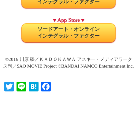
インテグラル・ファクター
▼App Store▼
ソードアート・オンライン
インテグラル・ファクター
©2016 川原 礫／ＫＡＤＯＫＡＷＡ アスキー・メディアワーク
ス刊／SAO MOVIE Project ©BANDAI NAMCO Entertainment Inc.
T
Li
H
Fa
wi
ne
at
ce
tte
en
bo
r
a
ok