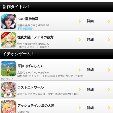
新作タイトル！
AOD 龍神無双
詳細
龍神の化身で戦うMMORPG
事前登録開始！
極夜大陸：メテオの彼方
詳細
覚醒と反撃の物語MMORPG
1月27日 正式サービス開始！
イチオシゲーム！
原神（げんしん）
詳細
次世代オープンワールドRPG
幻想大陸｢テイワット｣を自由探索！元素の力を使った創造
的なプレイ
ラストエトワール
詳細
星霊とレジスタンスが織り成す不思議な冒険MMORPG
アッシュテイル 風の大陸
詳細
MMORPG