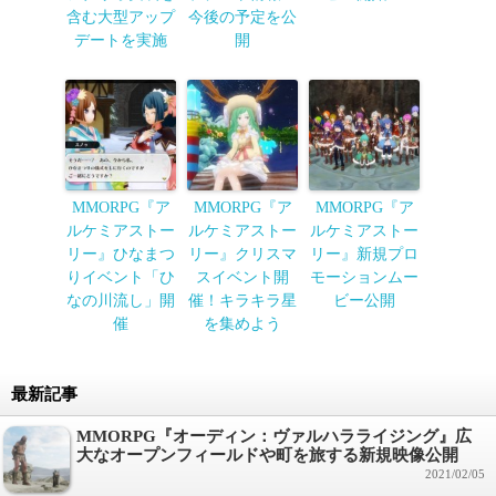
含む大型アップ
今後の予定を公
デートを実施
開
MMORPG『ア
MMORPG『ア
MMORPG『ア
ルケミアストー
ルケミアストー
ルケミアストー
リー』ひなまつ
リー』クリスマ
リー』新規プロ
りイベント「ひ
スイベント開
モーションムー
なの川流し」開
催！キラキラ星
ビー公開
催
を集めよう
最新記事
MMORPG『オーディン：ヴァルハラライジング』広
大なオープンフィールドや町を旅する新規映像公開
2021/02/05