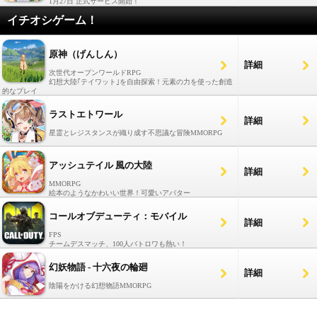
1月27日 正式サービス開始！
イチオシゲーム！
原神（げんしん）
詳細
次世代オープンワールドRPG
幻想大陸｢テイワット｣を自由探索！元素の力を使った創造
的なプレイ
ラストエトワール
詳細
星霊とレジスタンスが織り成す不思議な冒険MMORPG
アッシュテイル 風の大陸
詳細
MMORPG
絵本のようなかわいい世界！可愛いアバター
コールオブデューティ：モバイル
詳細
FPS
チームデスマッチ、100人バトロワも熱い！
幻妖物語 - 十六夜の輪廻
詳細
陰陽をかける幻想物語MMORPG