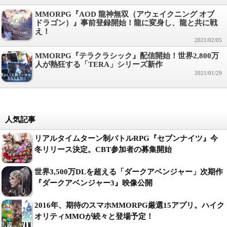
MMORPG『AOD 龍神無双（アウェイクニング オブ
ドラゴン）』事前登録開始！龍に変身し、龍と共に戦
え！
2021/02/05
MMORPG『テラクラシック』配信開始！世界2,800万
人が熱狂する「TERA」シリーズ新作
2021/01/29
人気記事
リアルタイムターン制バトルRPG『セブンナイツ』今
冬リリース決定。CBT参加者の募集開始
世界3,500万DLを超える「ダークアベンジャー」次期作
『ダークアベンジャー3』映像公開
2016年、期待のスマホMMORPG厳選15アプリ。ハイク
オリティMMOが続々と登場予定！