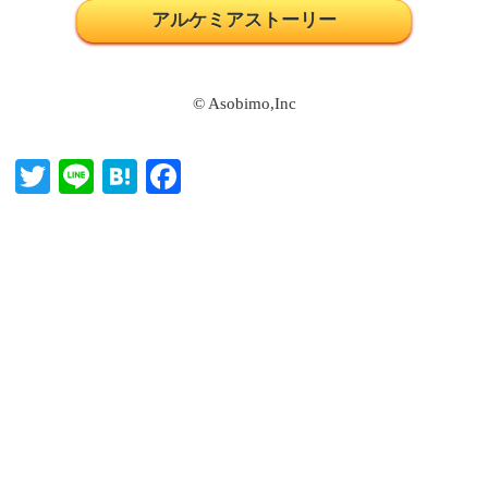
アルケミアストーリー
© Asobimo,Inc
T
Li
H
Fa
wi
ne
at
ce
tte
en
bo
r
a
ok