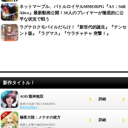
ネットマーブル、バトルロイヤルMMORPG『A3：Still
Alive』最新動画公開！30人のプレイヤーが徹底的に公
平な状況で戦う
ラグナロクモバイルだらけ！『新世代的誕生』『テンセ
ント版』『ラグマス』『ウラチャチャ 突撃！』
新作タイトル！
AOD 龍神無双
詳細
龍神の化身で戦うMMORPG
事前登録開始！
極夜大陸：メテオの彼方
詳細
覚醒と反撃の物語MMORPG