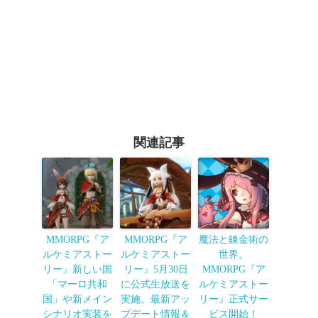
関連記事
MMORPG『ア
MMORPG『ア
魔法と錬金術の
ルケミアストー
ルケミアストー
世界。
リー』新しい国
リー』5月30日
MMORPG『ア
「マーロ共和
に公式生放送を
ルケミアストー
国」や新メイン
実施。最新アッ
リー』正式サー
シナリオ実装を
プデート情報＆
ビス開始！