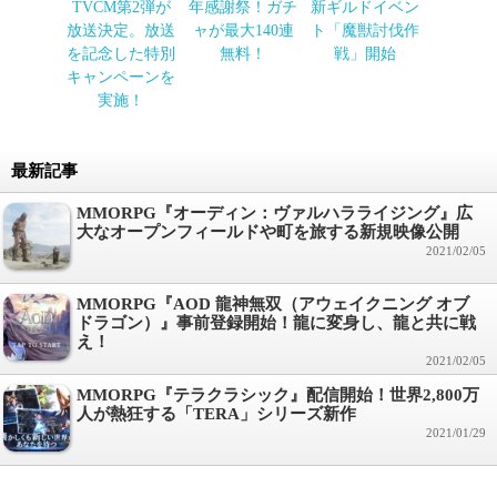
TVCM第2弾が
年感謝祭！ガチ
新ギルドイベン
放送決定。放送
ャが最大140連
ト「魔獣討伐作
を記念した特別
無料！
戦」開始
キャンペーンを
実施！
最新記事
MMORPG『オーディン：ヴァルハラライジング』広
大なオープンフィールドや町を旅する新規映像公開
2021/02/05
MMORPG『AOD 龍神無双（アウェイクニング オブ
ドラゴン）』事前登録開始！龍に変身し、龍と共に戦
え！
2021/02/05
MMORPG『テラクラシック』配信開始！世界2,800万
人が熱狂する「TERA」シリーズ新作
2021/01/29