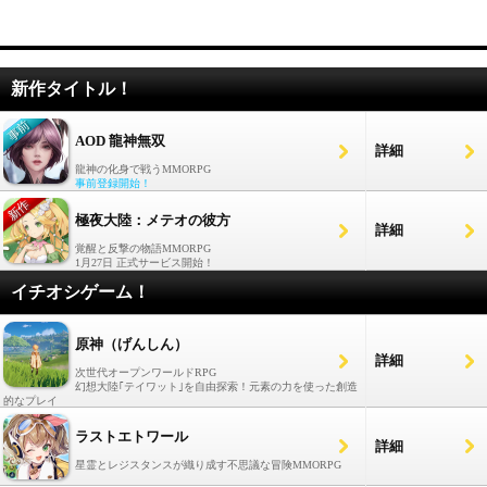
新作タイトル！
AOD 龍神無双
詳細
龍神の化身で戦うMMORPG
事前登録開始！
極夜大陸：メテオの彼方
詳細
覚醒と反撃の物語MMORPG
1月27日 正式サービス開始！
イチオシゲーム！
原神（げんしん）
詳細
次世代オープンワールドRPG
幻想大陸｢テイワット｣を自由探索！元素の力を使った創造
的なプレイ
ラストエトワール
詳細
星霊とレジスタンスが織り成す不思議な冒険MMORPG