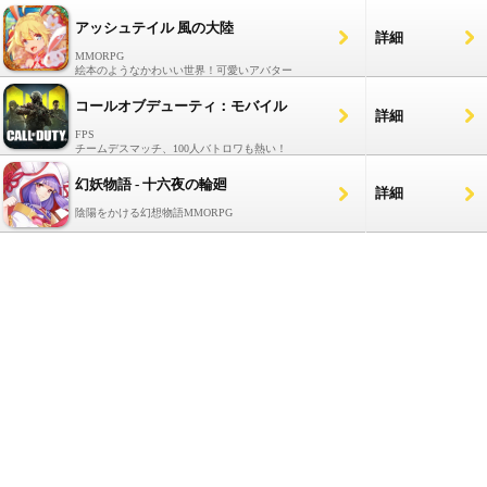
アッシュテイル 風の大陸
詳細
MMORPG
絵本のようなかわいい世界！可愛いアバター
コールオブデューティ：モバイル
詳細
FPS
チームデスマッチ、100人バトロワも熱い！
幻妖物語 - 十六夜の輪廻
詳細
陰陽をかける幻想物語MMORPG