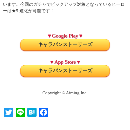
います。今回のガチャでピックアップ対象となっているヒーロ
ーは★5 進化が可能です！
▼Google Play▼
キャラバンストーリーズ
▼App Store▼
キャラバンストーリーズ
Copyright © Aiming Inc.
T
Li
H
Fa
wi
ne
at
ce