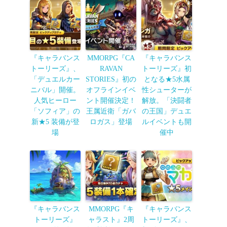
『キャラバンス
MMORPG『CA
『キャラバンス
トーリーズ』、
RAVAN
トーリーズ』初
「デュエルカー
STORIES』初の
となる★5水属
ニバル」開催。
オフラインイベ
性シューターが
人気ヒーロー
ント開催決定！
解放。「決闘者
「ソフィア」の
王属近衛「ガバ
の王国」デュエ
新★5 装備が登
ロガス」登場
ルイベントも開
場
催中
『キャラバンス
MMORPG『キ
『キャラバンス
トーリーズ』
ャラスト』2周
トーリーズ』、