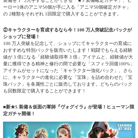
装備を 1 つ入手することができる「★5 装備確定ガチャ」、ヒ
ーロー1体のアニマ50個が手に入る「アニマ50個確定ガチャ」
の 2種類をそれぞれ 1回限定で購入することができます。
②キャラクターを育成するなら今！100 万人突破記念パックが
ショップに登場！
100 万人突破を記念して、ショップにてキャラクターの育成に
おすすめな特別パックを販売いたします！戦闘でもらえる経験
値が 3 倍になる「経験値取得率 3 倍」アイテムと、経験値が大
量に獲得できる精神と修行の間で必要な「スフィラ回復100%」
アイテムがセットになった「キャラクター強化パック」、さら
に、キャラクターの進化に必要な「宝珠」を詰め合わせた「宝
珠パック」を各属性ごとに販売しております。どちらのパック
も回数限定で購入することができます！
■新★5 装備＆仮面の軍師『ヴォグイラ』が登場！ヒューマン限
定ガチャ開催！