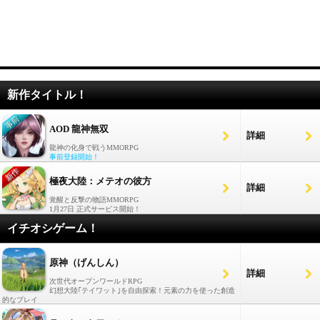
新作タイトル！
AOD 龍神無双
詳細
龍神の化身で戦うMMORPG
事前登録開始！
極夜大陸：メテオの彼方
詳細
覚醒と反撃の物語MMORPG
1月27日 正式サービス開始！
イチオシゲーム！
原神（げんしん）
詳細
次世代オープンワールドRPG
幻想大陸｢テイワット｣を自由探索！元素の力を使った創造
的なプレイ