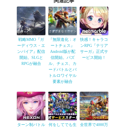
関連記事
戦略MMO『ガ
『無限進化：オ
快感！キャラコ
ーディウス・エ
ートチェス』
ンRPG『テリア
ンパイア』配信
Android版が配
サーガ』正式サ
開始。SLGと
信開始。パズ
ービス開始！
RPGが融合
ル、チェス、カ
ードバトルとバ
トルロワイヤル
要素が融合
ターン制バトル
何をしてでも生
全世界で4000万