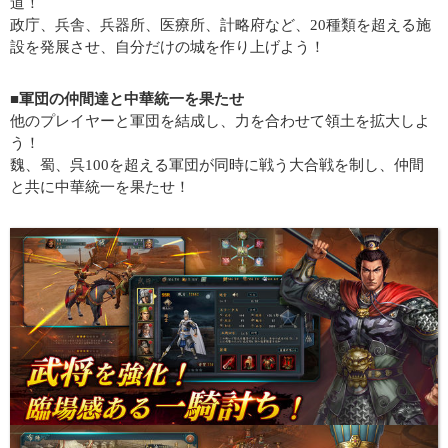
道！
政庁、兵舎、兵器所、医療所、計略府など、20種類を超える施
設を発展させ、自分だけの城を作り上げよう！
■軍団の仲間達と中華統一を果たせ
他のプレイヤーと軍団を結成し、力を合わせて領土を拡大しよ
う！
魏、蜀、呉100を超える軍団が同時に戦う大合戦を制し、仲間
と共に中華統一を果たせ！