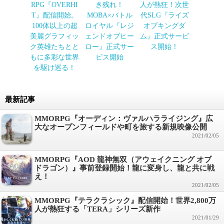
RPG『OVERHI
き残れ！
人が熱狂！次世
T』配信開始。
MOBA×バトル
代SLG『ライズ
100体以上の超
ロイヤル『レジ
オブキングダ
美麗グラフィッ
ェンドオブヒー
ム』正式サービ
ク英雄たちとと
ロー』正式サー
ス開始！
もに多彩な世界
ビス開始
を駆け巡る！
最新記事
MMORPG『オーディン：ヴァルハラライジング』広
大なオープンフィールドや町を旅する新規映像公開
2021/02/05
MMORPG『AOD 龍神無双（アウェイクニング オブ
ドラゴン）』事前登録開始！龍に変身し、龍と共に戦
え！
2021/02/05
MMORPG『テラクラシック』配信開始！世界2,800万
人が熱狂する「TERA」シリーズ新作
2021/01/29