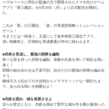
ーズをベースに同社の監修の元で開発されたスマホ向けゲーム
アプリ『新三國志』を8月20日（月）より正式配信を開始し
た。
これが「新」の三國志、「真」の育成型戦略シミュレーション
ゲーム！
今までとは一味違う、王道にして超本格派三国志アプリ。
深い戦略性と、圧倒的な育成要素が存分に味わえます。
■武将を育成し、最強の部隊を編制
様々な技を持った武将を編制、策略や兵器を用いて戦乱を戦い
抜く！
部隊の組み合わせは千差万別。自分だけの最強の布陣を編み出
そう。
敵味方入り乱れての大合戦からドラマティックな一騎討ちま
で、あらゆる戦いを制覇せよ！
■内政を固め、城を発展させよ
自らが君主となり、内政を固めて堅牢な城を作る事が最強への