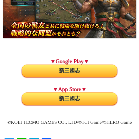
▼Google Play▼
新三國志
▼App Store▼
新三國志
©KOEI TECMO GAMES CO., LTD/©TCI Game/©HERO Game