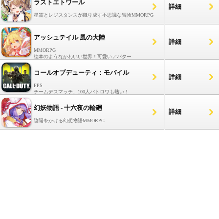
ラストエトワール
詳細
星霊とレジスタンスが織り成す不思議な冒険MMORPG
アッシュテイル 風の大陸
詳細
MMORPG
絵本のようなかわいい世界！可愛いアバター
コールオブデューティ：モバイル
詳細
FPS
チームデスマッチ、100人バトロワも熱い！
幻妖物語 - 十六夜の輪廻
詳細
陰陽をかける幻想物語MMORPG