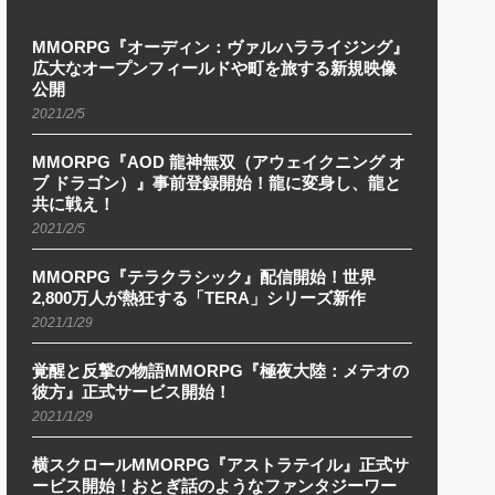
MMORPG『オーディン：ヴァルハラライジング』
広大なオープンフィールドや町を旅する新規映像
公開
2021/2/5
MMORPG『AOD 龍神無双（アウェイクニング オ
ブ ドラゴン）』事前登録開始！龍に変身し、龍と
共に戦え！
2021/2/5
MMORPG『テラクラシック』配信開始！世界
2,800万人が熱狂する「TERA」シリーズ新作
2021/1/29
覚醒と反撃の物語MMORPG『極夜大陸：メテオの
彼方』正式サービス開始！
2021/1/29
横スクロールMMORPG『アストラテイル』正式サ
ービス開始！おとぎ話のようなファンタジーワー