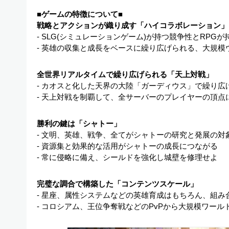
■ゲームの特徴について■
戦略とアクションが織り成す「ハイコラボレーション」
- SLG(シミュレーションゲーム)が持つ競争性とRP
- 英雄の収集と成長をベースに繰り広げられる、大規
全世界リアルタイムで繰り広げられる「天上対戦」
- カオスと化した天界の大陸「ガーディウス」で繰り広
- 天上対戦を制覇して、全サーバーのプレイヤーの頂点
勝利の鍵は「シャトー」
- 文明、英雄、戦争、全てがシャトーの研究と発展の対
- 資源集と効果的な活用がシャトーの成長につながる
- 常に侵略に備え、シールドを強化し城壁を修理せよ
完璧な調合で構築した「コンテンツスケール」
- 星座、属性システムなどの英雄育成はもちろん、組み
- コロシアム、王位争奪戦などのPvPから大規模ワール