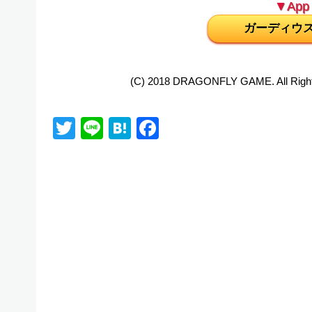
▼App 
ガーディウ
(C) 2018 DRAGONFLY GAME. All Right
Twitter
Line
Hatena
Facebook