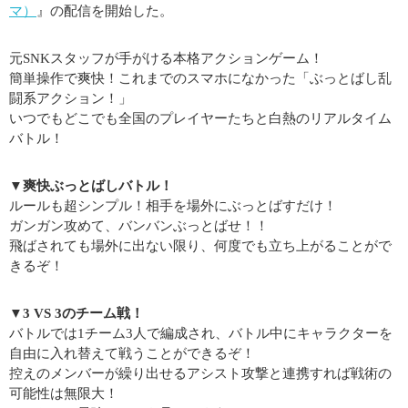
マ）
』の配信を開始した。
元SNKスタッフが手がける本格アクションゲーム！
簡単操作で爽快！これまでのスマホになかった「ぶっとばし乱
闘系アクション！」
いつでもどこでも全国のプレイヤーたちと白熱のリアルタイム
バトル！
▼爽快ぶっとばしバトル！
ルールも超シンプル！相手を場外にぶっとばすだけ！
ガンガン攻めて、バンバンぶっとばせ！！
飛ばされても場外に出ない限り、何度でも立ち上がることがで
きるぞ！
▼3 VS 3のチーム戦！
バトルでは1チーム3人で編成され、バトル中にキャラクターを
自由に入れ替えて戦うことができるぞ！
控えのメンバーが繰り出せるアシスト攻撃と連携すれば戦術の
可能性は無限大！