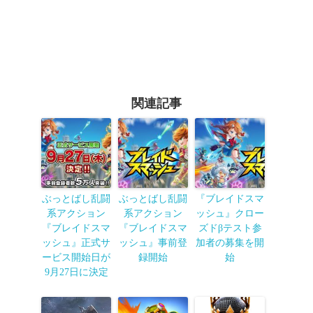
関連記事
ぶっとばし乱闘
ぶっとばし乱闘
『ブレイドスマ
系アクション
系アクション
ッシュ』クロー
『ブレイドスマ
『ブレイドスマ
ズドβテスト参
ッシュ』正式サ
ッシュ』事前登
加者の募集を開
ービス開始日が
録開始
始
9月27日に決定