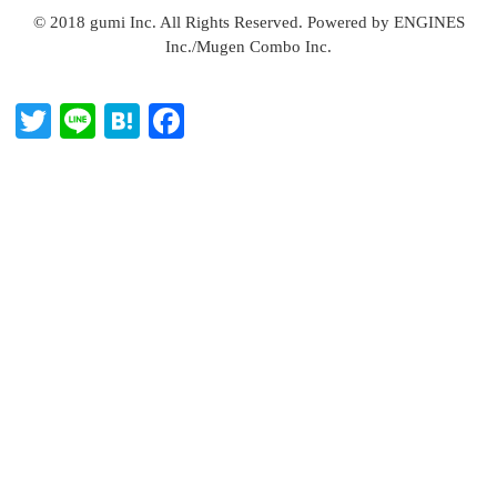
© 2018 gumi Inc. All Rights Reserved. Powered by ENGINES
Inc./Mugen Combo Inc.
T
Li
H
Fa
wi
ne
at
ce
tte
en
bo
r
a
ok