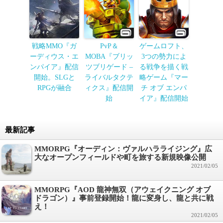
戦略MMO『ガ
PvP＆
ゲームロフト、
ーディウス・エ
MOBA『ブリッ
3つの勢力によ
ンパイア』配信
ツブリゲード –
る戦争を描く戦
開始。SLGと
ライバルタクテ
略ゲーム『マー
RPGが融合
ィクス』配信開
チ オブ エンパ
始
イア』配信開始
最新記事
MMORPG『オーディン：ヴァルハラライジング』広
大なオープンフィールドや町を旅する新規映像公開
2021/02/05
MMORPG『AOD 龍神無双（アウェイクニング オブ
ドラゴン）』事前登録開始！龍に変身し、龍と共に戦
え！
2021/02/05