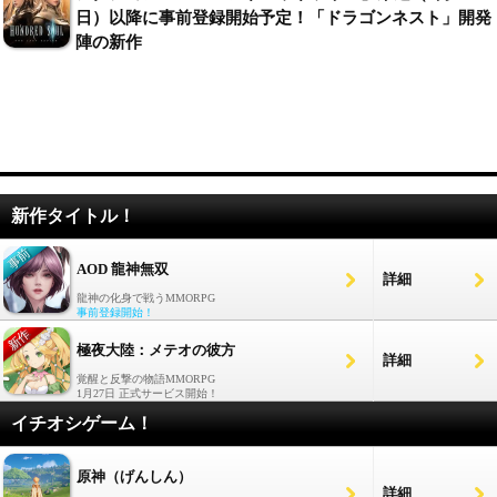
日）以降に事前登録開始予定！「ドラゴンネスト」開発
陣の新作
新作タイトル！
AOD 龍神無双
詳細
龍神の化身で戦うMMORPG
事前登録開始！
極夜大陸：メテオの彼方
詳細
覚醒と反撃の物語MMORPG
1月27日 正式サービス開始！
イチオシゲーム！
原神（げんしん）
詳細