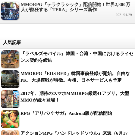
MMORPG『テラクラシック』配信開始！世界2,800万
人が熱狂する「TERA」シリーズ新作
2021/01/29
人気記事
『ラペルズモバイル』韓国・台湾・中国におけるライセ
ンス契約を締結
MMORPG『EOS RED』韓国事前登録が開始。自由な
PK、大規模戦が特徴。今後、日本サービスも予定
2017年、期待のスマホMMORPG厳選41アプリ。大型
MMOが続々登場！
RPG『アリババ･サガ』Android版が配信開始
アクションRPG『ハンドレッドソウル』来週（6月17