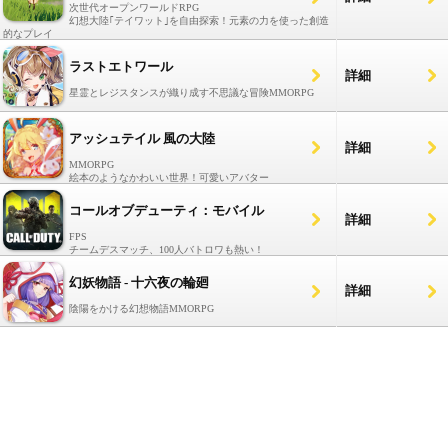
次世代オープンワールドRPG
幻想大陸｢テイワット｣を自由探索！元素の力を使った創造
的なプレイ
ラストエトワール
詳細
星霊とレジスタンスが織り成す不思議な冒険MMORPG
アッシュテイル 風の大陸
詳細
MMORPG
絵本のようなかわいい世界！可愛いアバター
コールオブデューティ：モバイル
詳細
FPS
チームデスマッチ、100人バトロワも熱い！
幻妖物語 - 十六夜の輪廻
詳細
陰陽をかける幻想物語MMORPG