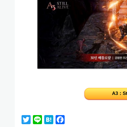
A3：Sti
Twitter
Line
Hatena
Facebook