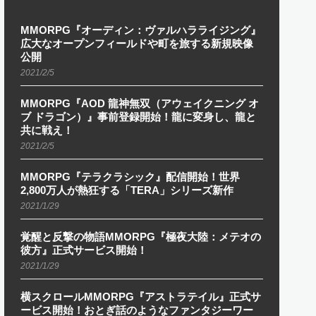
MMORPG『オーディン：ヴァルハラライジング』
広大なオープンフィールドや町を旅する新規映像
公開
2021/2/5
MMORPG『AOD 龍神無双（アウェイクニング オ
ブ ドラゴン）』事前登録開始！龍に変身し、龍と
共に戦え！
2021/2/5
MMORPG『テラクラシック』配信開始！世界
2,800万人が熱狂する「TERA」シリーズ新作
2021/1/29
覚醒と反撃の物語MMORPG『極夜大陸：メテオの
彼方』正式サービス開始！
2021/1/29
横スクロールMMORPG『アストラテイル』正式サ
ービス開始！おとぎ話のようなファンタジーワー