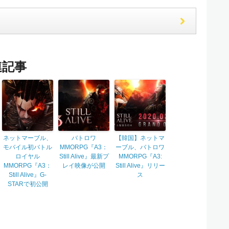
連記事
ネットマーブル、
バトロワ
【韓国】ネットマ
モバイル初バトル
MMORPG『A3：
ーブル、バトロワ
ロイヤル
Still Alive』最新プ
MMORPG『A3:
MMORPG『A3：
レイ映像が公開
Still Alive』リリー
Still Alive』G-
ス
STARで初公開