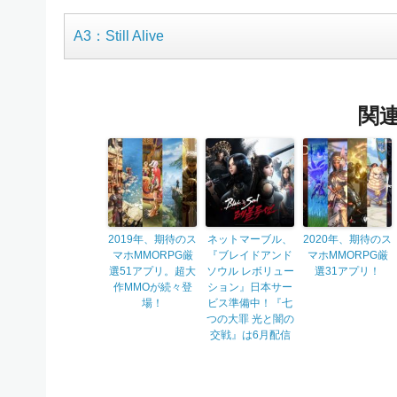
A3：Still Alive
関
2019年、期待のス
ネットマーブル、
2020年、期待のス
マホMMORPG厳
『ブレイドアンド
マホMMORPG厳
選51アプリ。超大
ソウル レボリュー
選31アプリ！
作MMOが続々登
ション』日本サー
場！
ビス準備中！『七
つの大罪 光と闇の
交戦』は6月配信