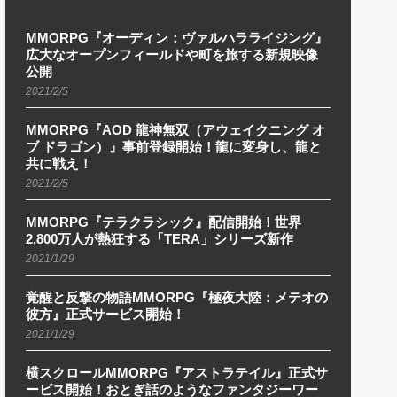
MMORPG『オーディン：ヴァルハラライジング』
広大なオープンフィールドや町を旅する新規映像
公開
2021/2/5
MMORPG『AOD 龍神無双（アウェイクニング オ
ブ ドラゴン）』事前登録開始！龍に変身し、龍と
共に戦え！
2021/2/5
MMORPG『テラクラシック』配信開始！世界
2,800万人が熱狂する「TERA」シリーズ新作
2021/1/29
覚醒と反撃の物語MMORPG『極夜大陸：メテオの
彼方』正式サービス開始！
2021/1/29
横スクロールMMORPG『アストラテイル』正式サ
ービス開始！おとぎ話のようなファンタジーワー