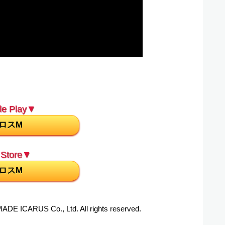
e Play▼
ロスM
Store▼
ロスM
E ICARUS Co., Ltd. All rights reserved.