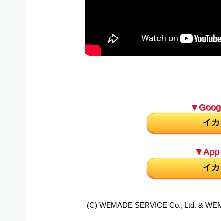
▼Googl
イカ
▼App 
イカ
(C) WEMADE SERVICE Co., Ltd. & WEMAD