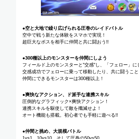
●空と大地で繰り広げられる圧巻のレイドバトル
空中で戦う新たな体験をスマホで実現！
超巨大なボスを相手に仲間と共に闘おう!!
●300種以上のモンスターを仲間にしよう
フィールド上のモンスターと”交感”し、「フェロー」に
交感成功でフェローに乗って移動したり、共に闘うこと
仲間にできるモンスターは300種以上！
●爽快なアクション、ド派手な連携スキル
圧倒的なグラフィック×爽快アクション！
連携スキルを駆使して敵を殲滅せよ！
オート機能も搭載。初心者でも手軽に遊べる!!
●仲間と挑め、大規模バトル
1vs1、10vs10、そして圧巻の50vs50