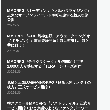
MMORPG『オーディン：ヴァルハラライジング』
広大なオープンフィールドや町を旅する新規映像
公開
2021/2/5
MMORPG『AOD 龍神無双（アウェイクニング オ
ブ ドラゴン）』事前登録開始！龍に変身し、龍と
共に戦え！
2021/2/5
MMORPG『テラクラシック』配信開始！世界
2,800万人が熱狂する「TERA」シリーズ新作
2021/1/29
覚醒と反撃の物語MMORPG『極夜大陸：メテオの
彼方』正式サービス開始！
2021/1/29
横スクロールMMORPG『アストラテイル』正式サ
ービス開始！おとぎ話のようなファンタジーワー