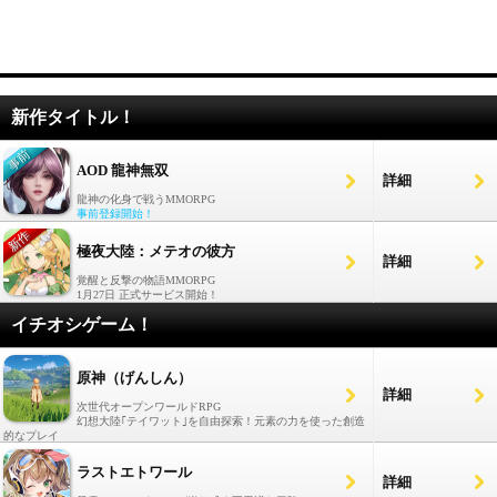
新作タイトル！
AOD 龍神無双
詳細
龍神の化身で戦うMMORPG
事前登録開始！
極夜大陸：メテオの彼方
詳細
覚醒と反撃の物語MMORPG
1月27日 正式サービス開始！
イチオシゲーム！
原神（げんしん）
詳細
次世代オープンワールドRPG
幻想大陸｢テイワット｣を自由探索！元素の力を使った創造
的なプレイ
ラストエトワール
詳細