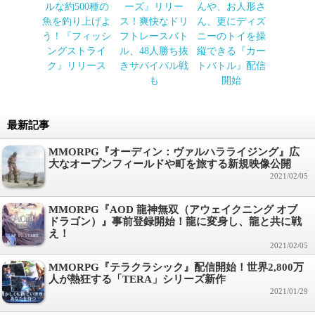
ルな約500種の
ーズ』リリー
んや、お人形さ
魚を釣り上げよ
ス！爽快なドリ
ん、更にディズ
う！『フィッシ
フトレースバト
ニーのトイを操
ングストライ
ル、48人勝ち抜
縦できる『カー
ク』リリース
きサバイバル戦
トバトル』配信
も
開始
最新記事
MMORPG『オーディン：ヴァルハラライジング』広
大なオープンフィールドや町を旅する新規映像公開
2021/02/05
MMORPG『AOD 龍神無双（アウェイクニング オブ
ドラゴン）』事前登録開始！龍に変身し、龍と共に戦
え！
2021/02/05
MMORPG『テラクラシック』配信開始！世界2,800万
人が熱狂する「TERA」シリーズ新作
2021/01/29