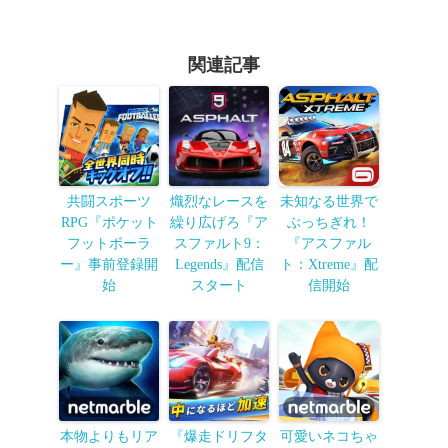
関連記事
共闘スポーツ
熾烈なレースを
未知なる世界で
RPG『ポケット
繰り広げろ『ア
ぶっちぎれ！
フットボーラ
スファルト9：
『アスファル
ー』事前登録開
Legends』配信
ト：Xtreme』配
始
スタート
信開始
本物よりもリア
『爆走ドリフタ
可愛いネコちゃ