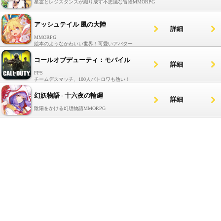
星霊とレジスタンスが織り成す不思議な冒険MMORPG
アッシュテイル 風の大陸
詳細
MMORPG
絵本のようなかわいい世界！可愛いアバター
コールオブデューティ：モバイル
詳細
FPS
チームデスマッチ、100人バトロワも熱い！
幻妖物語 - 十六夜の輪廻
詳細
陰陽をかける幻想物語MMORPG