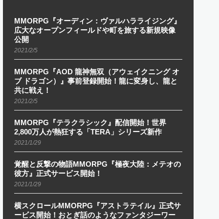
MMORPG『オーディン：ヴァルハラライジング』
広大なオープンフィールドや町を旅する新規映像
公開
2021/2/5
MMORPG『AOD 龍神無双（アウェイクニング オ
ブ ドラゴン）』事前登録開始！龍に変身し、龍と
共に戦え！
2021/2/5
MMORPG『テラクラシック』配信開始！世界
2,800万人が熱狂する「TERA」シリーズ新作
2021/1/29
覚醒と反撃の物語MMORPG『極夜大陸：メテオの
彼方』正式サービス開始！
2021/1/29
横スクロールMMORPG『アストラテイル』正式サ
ービス開始！おとぎ話のようなファンタジーワー