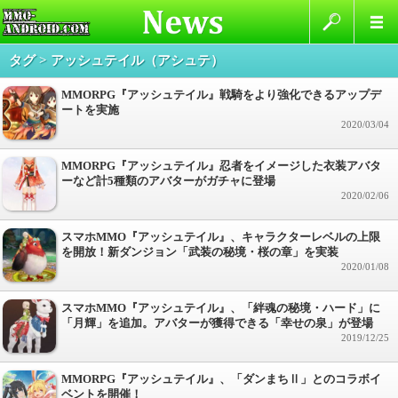
タグ > アッシュテイル（アシュテ）
MMORPG『アッシュテイル』戦騎をより強化できるアップデ
ートを実施
2020/03/04
MMORPG『アッシュテイル』忍者をイメージした衣装アバタ
ーなど計5種類のアバターがガチャに登場
2020/02/06
スマホMMO『アッシュテイル』、キャラクターレベルの上限
を開放！新ダンジョン「武装の秘境・桜の章」を実装
2020/01/08
スマホMMO『アッシュテイル』、「絆魂の秘境・ハード」に
「月輝」を追加。アバターが獲得できる「幸せの泉」が登場
2019/12/25
MMORPG『アッシュテイル』、「ダンまちⅡ」とのコラボイ
ベントを開催！