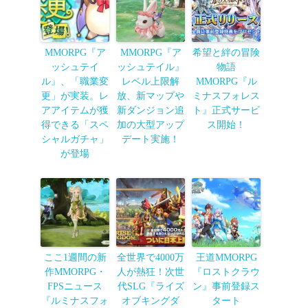
MMORPG『ア
MMORPG『ア
希望と絆の冒険
ッシュテイ
ッシュテイル』
物語
ル』、「職業変
レベル上限解
MMORPG『ル
更」が実装。レ
放、新マップや
ミナスフォレス
アアイテムが獲
新ダンジョン追
ト』正式サービ
得できる「スペ
加の大型アップ
ス開始！
シャルガチャ」
デート実施！
が登場
ここ1週間の新
全世界で4000万
王道MMORPG
作MMORPG・
人が熱狂！次世
『ロストクラウ
FPSニュース
代SLG『ライズ
ン』事前登録ス
『ルミナスフォ
オブキングダ
タート