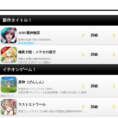
新作タイトル！
AOD 龍神無双
詳細
龍神の化身で戦うMMORPG
事前登録開始！
極夜大陸：メテオの彼方
詳細
覚醒と反撃の物語MMORPG
1月27日 正式サービス開始！
イチオシゲーム！
原神（げんしん）
詳細
次世代オープンワールドRPG
幻想大陸｢テイワット｣を自由探索！元素の力を使った創造
的なプレイ
ラストエトワール
詳細
星霊とレジスタンスが織り成す不思議な冒険MMORPG