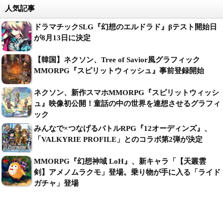
人気記事
ドラマチックSLG『幻想のエルドラド』βテスト開始日
が8月13日に決定
【韓国】ネクソン、Tree of Savior風グラフィック
MMORPG『スピリットウィッシュ』事前登録開始
ネクソン、新作スマホMMORPG『スピリットウィッシ
ュ』映像初公開！童話の中の世界を連想させるグラフィ
ック
みんなで×つなげるバトルRPG『12オーディンズ』、
「VALKYRIE PROFILE」とのコラボ第2弾が決定
MMORPG『幻想神域 LoH』、新キャラ「【天叢雲
剣】アメノムラクモ」登場。乗り物が手に入る「ライド
ガチャ」登場