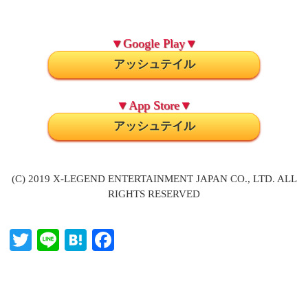
▼Google Play▼
アッシュテイル
▼App Store▼
アッシュテイル
(C) 2019 X-LEGEND ENTERTAINMENT JAPAN CO., LTD. ALL
RIGHTS RESERVED
T
Li
H
Fa
wi
ne
at
ce
tte
en
bo
r
a
ok