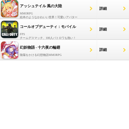
アッシュテイル 風の大陸
詳細
MMORPG
絵本のようなかわいい世界！可愛いアバター
コールオブデューティ：モバイル
詳細
FPS
チームデスマッチ、100人バトロワも熱い！
幻妖物語 - 十六夜の輪廻
詳細
陰陽をかける幻想物語MMORPG