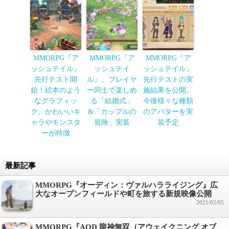
MMORPG『ア
MMORPG『ア
MMORPG『ア
ッシュテイル』
ッシュテイ
ッシュテイル』
先行テスト開
ル』、プレイヤ
先行テストの実
始！絵本のよう
ー同士で楽しめ
施結果を公開。
なグラフィッ
る「結婚式」
今後様々な種類
ク、かわいいキ
&「カップルの
のアバターを実
ャラやモンスタ
冒険」実装
装予定
ーが特徴
最新記事
MMORPG『オーディン：ヴァルハラライジング』広
大なオープンフィールドや町を旅する新規映像公開
2021/02/05
MMORPG『AOD 龍神無双（アウェイクニング オブ