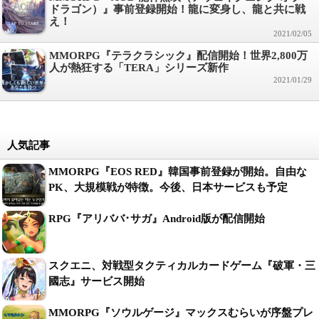
ドラゴン）』事前登録開始！龍に変身し、龍と共に戦
え！
2021/02/05
MMORPG『テラクラシック』配信開始！世界2,800万
人が熱狂する「TERA」シリーズ新作
2021/01/29
人気記事
MMORPG『EOS RED』韓国事前登録が開始。自由な
PK、大規模戦が特徴。今後、日本サービスも予定
RPG『アリババ･サガ』Android版が配信開始
スクエニ、対戦型タクティカルカードゲーム『破軍・三
國志』サービス開始
MMORPG『ソウルゲージ』マックスむらいが序盤プレ