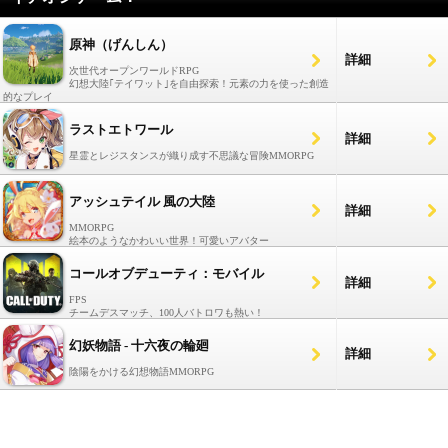
原神（げんしん）
詳細
次世代オープンワールドRPG
幻想大陸｢テイワット｣を自由探索！元素の力を使った創造
的なプレイ
ラストエトワール
詳細
星霊とレジスタンスが織り成す不思議な冒険MMORPG
アッシュテイル 風の大陸
詳細
MMORPG
絵本のようなかわいい世界！可愛いアバター
コールオブデューティ：モバイル
詳細
FPS
チームデスマッチ、100人バトロワも熱い！
幻妖物語 - 十六夜の輪廻
詳細
陰陽をかける幻想物語MMORPG