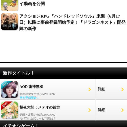
イ動画を公開
アクションRPG『ハンドレッドソウル』来週（6月17
日）以降に事前登録開始予定！「ドラゴンネスト」開発
陣の新作
新作タイトル！
AOD 龍神無双
詳細
龍神の化身で戦うMMORPG
事前登録開始！
極夜大陸：メテオの彼方
詳細
覚醒と反撃の物語MMORPG
1月27日 正式サービス開始！
イチオシゲーム！