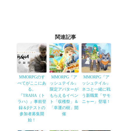
関連記事
MMORPGのす
MMORPG『ア
MMORPG『ア
べてがここにあ
ッシュテイル』
ッシュテイル』
る。
限定アバターが
ネコと一緒に戦
『TRAHA（ト
もらえるイベン
う新職業「サモ
ラハ）』事前登
ト「収穫祭」＆
ニャー」登場！
録＆βテストの
「幸運の樹」開
参加者募集開
催
始！