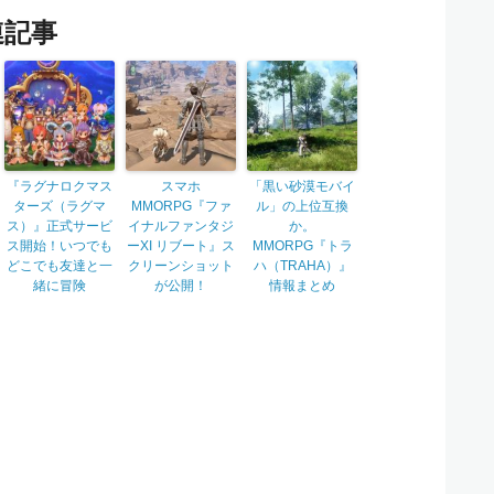
連記事
『ラグナロクマス
スマホ
「黒い砂漠モバイ
ターズ（ラグマ
MMORPG『ファ
ル」の上位互換
ス）』正式サービ
イナルファンタジ
か。
ス開始！いつでも
ーXI リブート』ス
MMORPG『トラ
どこでも友達と一
クリーンショット
ハ（TRAHA）』
緒に冒険
が公開！
情報まとめ