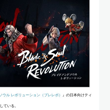
ソウル レボリューション（ブレレボ）
』の日本向けティ
している。