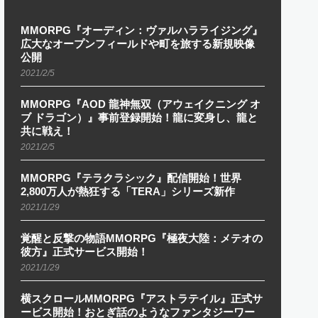
MMORPG『オーディン：ヴァルハラライジング』
広大なオープンフィールドや町を旅する新規映像
公開
2021/2/5
MMORPG『AOD 龍神無双（アウェイクニング オ
ブ ドラゴン）』事前登録開始！龍に変身し、龍と
共に戦え！
2021/2/5
MMORPG『テラクラシック』配信開始！世界
2,800万人が熱狂する「TERA」シリーズ新作
2021/1/29
覚醒と反撃の物語MMORPG『極夜大陸：メテオの
彼方』正式サービス開始！
2021/1/29
横スクロールMMORPG『アストラテイル』正式サ
ービス開始！おとぎ話のようなファンタジーワー