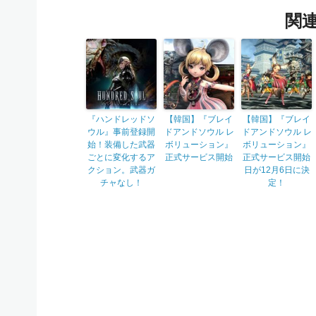
関
『ハンドレッドソ
【韓国】『ブレイ
【韓国】『ブレイ
ウル』事前登録開
ドアンドソウル レ
ドアンドソウル レ
始！装備した武器
ボリューション』
ボリューション』
ごとに変化するア
正式サービス開始
正式サービス開始
クション。武器ガ
日が12月6日に決
チャなし！
定！