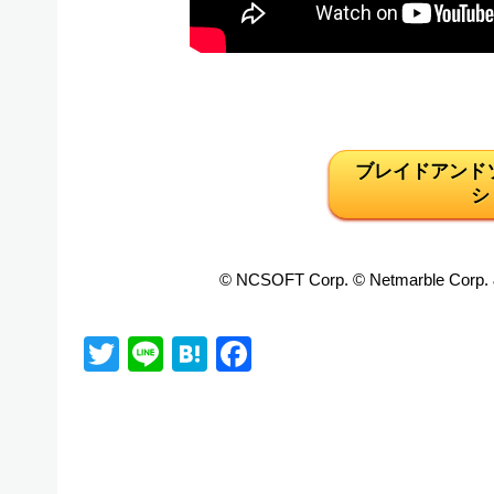
ブレイドアンド
シ
© NCSOFT Corp. © Netmarble Corp. &
Twitter
Line
Hatena
Facebook