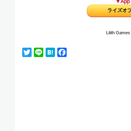
▼App 
ライズオ
Lilith Games
Twitter
Line
Hatena
Facebook