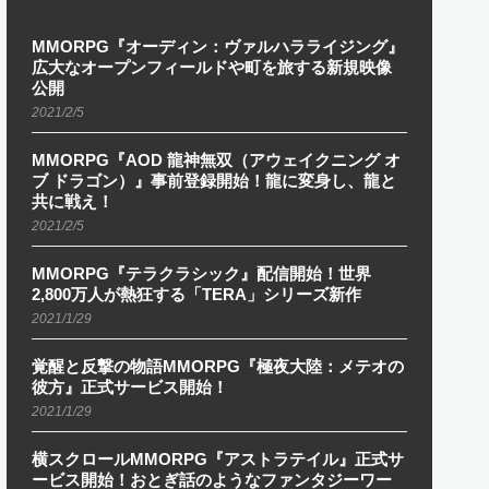
MMORPG『オーディン：ヴァルハラライジング』
広大なオープンフィールドや町を旅する新規映像
公開
2021/2/5
MMORPG『AOD 龍神無双（アウェイクニング オ
ブ ドラゴン）』事前登録開始！龍に変身し、龍と
共に戦え！
2021/2/5
MMORPG『テラクラシック』配信開始！世界
2,800万人が熱狂する「TERA」シリーズ新作
2021/1/29
覚醒と反撃の物語MMORPG『極夜大陸：メテオの
彼方』正式サービス開始！
2021/1/29
横スクロールMMORPG『アストラテイル』正式サ
ービス開始！おとぎ話のようなファンタジーワー