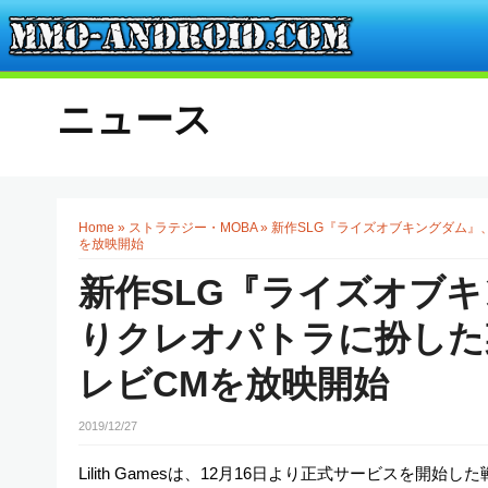
ニュース
Home
»
ストラテジー・MOBA
»
新作SLG『ライズオブキングダム』
を放映開始
新作SLG『ライズオブキ
りクレオパトラに扮した
レビCMを放映開始
2019/12/27
Lilith Gamesは、12月16日より正式サービスを開