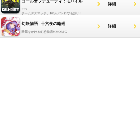
コールオブデューティ：モバイル
詳細
FPS
チームデスマッチ、100人バトロワも熱い！
幻妖物語 - 十六夜の輪廻
詳細
陰陽をかける幻想物語MMORPG