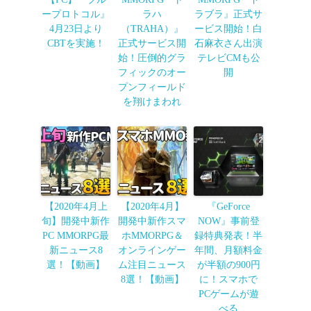
ープロトコル』
ラハ
ラブラ』正式サ
4月23日より
（TRAHA）』
ービス開始！白
CBTを実施！
正式サービス開
石麻衣さん出演
始！圧倒的グラ
テレビCMも公
フィックのオー
開
プンフィールド
を翔けまわれ
【2020年4月上
【2020年4月】
『GeForce
旬】開発中新作
開発中新作スマ
NOW』事前登
PC MMORPG最
ホMMORPG＆
録特典発表！半
新ニュース8
オンラインゲー
年間、月額料金
選！【動画】
ム注目ニュース
が半額の900円
8選！【動画】
に！スマホで
PCゲームが遊
べる