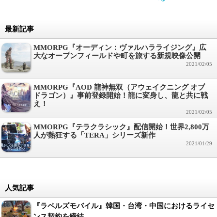
最新記事
MMORPG『オーディン：ヴァルハラライジング』広
大なオープンフィールドや町を旅する新規映像公開
2021/02/05
MMORPG『AOD 龍神無双（アウェイクニング オブ
ドラゴン）』事前登録開始！龍に変身し、龍と共に戦
え！
2021/02/05
MMORPG『テラクラシック』配信開始！世界2,800万
人が熱狂する「TERA」シリーズ新作
2021/01/29
人気記事
『ラペルズモバイル』韓国・台湾・中国におけるライセ
ンス契約を締結