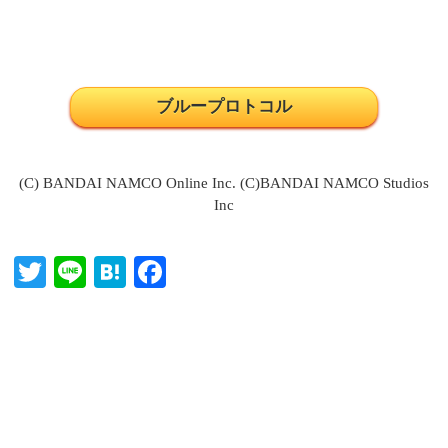
ブループロトコル
(C) BANDAI NAMCO Online Inc. (C)BANDAI NAMCO Studios
Inc
T
Li
H
Fa
wi
ne
at
ce
tte
en
bo
r
a
ok