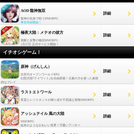
AOD 龍神無双
詳細
龍神の化身で戦うMMORPG
事前登録開始！
極夜大陸：メテオの彼方
詳細
覚醒と反撃の物語MMORPG
1月27日 正式サービス開始！
イチオシゲーム！
原神（げんしん）
詳細
次世代オープンワールドRPG
幻想大陸｢テイワット｣を自由探索！元素の力を使った創造
的なプレイ
ラストエトワール
詳細
星霊とレジスタンスが織り成す不思議な冒険MMORPG
アッシュテイル 風の大陸
詳細
MMORPG
絵本のようなかわいい世界！可愛いアバター