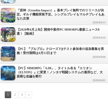
『原神（Genshin Impact）』基本プレイ無料でのリリースが決
定。ギルド機能実装予定。シングルプレイもマルチプレイもあ
なた次第
2020/04/13
【2020年4月上旬】開発中新作PC MMORPG最新ニュース8
選！【動画】
2020/04/10
【PC】『ブルプロ』クローズドβテスト参加者の追加募集を実
施！受付期間は4月13日まで
2020/04/06
【PC】MMORPG「A:IR」、タイトル名を『エリオン
（ELYON）』に変更！ノンタゲ戦闘システムの適用など、大
規模な改編を断行
2020/04/01
1
2
3
»