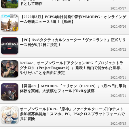
ドとして制作
2020/05/27
【2020年5月】PCPS4向け開発中新作MMORPG・オンラインゲ
ーム最新ニュース 8選！【動画】
2020/05/26
【PC】5vs5タクティカルシューター『ヴァロラント』正式リリ
ース日が6月2日に決定！
2020/05/22
NetEase、オープンワールドアクションRPG『プロジェクトラ
グナロク（Project Ragnarok）』発表！自由で開かれた世界、
やりたいことを自由に決定
2020/05/21
【韓国/PC】MMORPG『エリオン（ELYON）』7月25日に事前
体験を実施。大規模なフィールドRvRを披露
2020/05/21
オープンワールドRPG『原神』ファイナルクローズドβテスト
参加者募集開始！スマホ、PC、PS4クロスプラットフォームで
共に冒険
2020/05/15