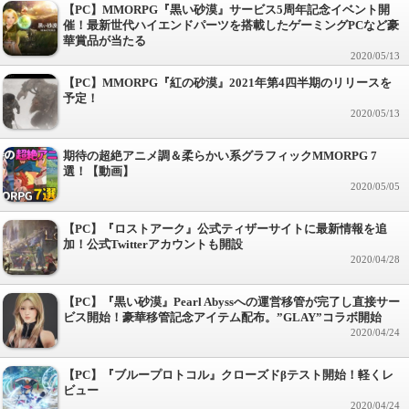
【PC】MMORPG『黒い砂漠』サービス5周年記念イベント開
催！最新世代ハイエンドパーツを搭載したゲーミングPCなど豪
華賞品が当たる
2020/05/13
【PC】MMORPG『紅の砂漠』2021年第4四半期のリリースを
予定！
2020/05/13
期待の超絶アニメ調＆柔らかい系グラフィックMMORPG 7
選！【動画】
2020/05/05
【PC】『ロストアーク』公式ティザーサイトに最新情報を追
加！公式Twitterアカウントも開設
2020/04/28
【PC】『黒い砂漠』Pearl Abyssへの運営移管が完了し直接サー
ビス開始！豪華移管記念アイテム配布。”GLAY”コラボ開始
2020/04/24
【PC】『ブループロトコル』クローズドβテスト開始！軽くレ
ビュー
2020/04/24