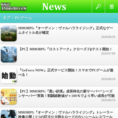
タグ > PCゲーム
MMORPG『オーディン：ヴァルハラライジング』正式なゲー
ムタイトル名が確定
2020/09/29
【PC】MMORPG『ロストアーク』クローズドβテスト開始！
2020/07/09
『GeForce NOW』正式サービス開始！スマホでPCゲームが遊
べる！
2020/06/19
【PC】MMORPG『黒い砂漠』成長特化の新サーバー“シーズ
ンサーバー”実装！戦闘経験値が＋100％でより早い成長が可能
2020/06/10
MMORPG『オーディン：ヴァルハラライジング』トレーラー
映像公開！5つの巨大な大陸をロードのないシームレスワール