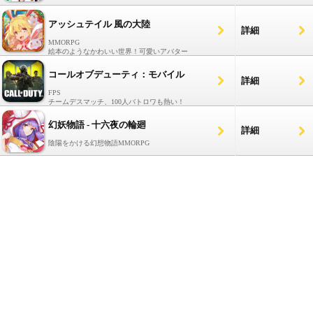
アッシュテイル 風の大陸
詳細
MMORPG
絵本のようなかわいい世界！可愛いアバター
コールオブデューティ：モバイル
詳細
FPS
チームデスマッチ、100人バトロワも熱い！
幻妖物語 - 十六夜の輪廻
詳細
陰陽をかける幻想物語MMORPG