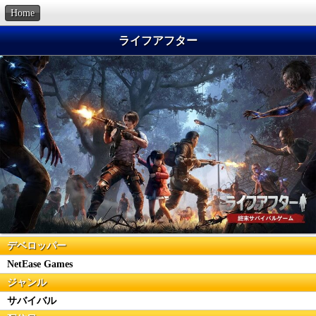
Home
ライフアフター
デベロッパー
NetEase Games
ジャンル
サバイバル