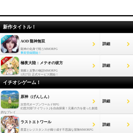
新作タイトル！
AOD 龍神無双
詳細
龍神の化身で戦うMMORPG
事前登録開始！
極夜大陸：メテオの彼方
詳細
覚醒と反撃の物語MMORPG
1月27日 正式サービス開始！
イチオシゲーム！
原神（げんしん）
詳細
次世代オープンワールドRPG
幻想大陸｢テイワット｣を自由探索！元素の力を使った創造
的なプレイ
ラストエトワール
詳細
星霊とレジスタンスが織り成す不思議な冒険MMORPG