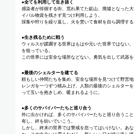
●全てを利用して生き抜く
感染者が徘徊する街、荒れ果てた鉱山、廃墟となった大
イバル物資を残さず見つけ利用しよう。
採集や狩りを繰り返し、火を焚いて食材を自ら調理する
●生き残るために戦う
ウィルスが蹂躙する世界はもはや元いた世界ではない。
を狙っている。
この世界には安全な場所などない。勇気を出して武器を
●最後のシェルターを建てる
頼もしい仲間たちを集め、安全な場所を見つけて野営地
レンガを一つずつ積み上げ、人類の最後のシェルターを
って互いを抱きしめ、暖まれるように。
●多くのサバイバーたちと巡り合う
外に出かければ、多くのサバイバーたちと巡り合うこと
有し、絆を紡いでいこう。
しかし、終末の世界では警戒を怠ってはいけない。あな