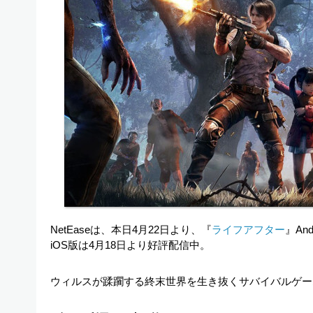
NetEaseは、本日4月22日より、『
ライフアフター
』An
iOS版は4月18日より好評配信中。
ウィルスが蹂躙する終末世界を生き抜くサバイバルゲー