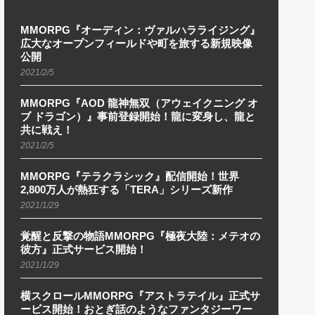
MMORPG『オーディン：ヴァルハラライジング』
広大なオープンフィールドや町を旅する新規映像
公開
2021/2/5
MMORPG『AOD 龍神無双（アウェイクニング オ
ブ ドラゴン）』事前登録開始！龍に変身し、龍と
共に戦え！
2021/2/5
MMORPG『テラクラシック』配信開始！世界
2,800万人が熱狂する「TERA」シリーズ新作
2021/1/29
覚醒と反撃の物語MMORPG『極夜大陸：メテオの
彼方』正式サービス開始！
2021/1/29
横スクロールMMORPG『アストラテイル』正式サ
ービス開始！おとぎ話のようなファンタジーワー