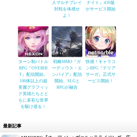
人マルチプレイ
ナイト』iOS版
対戦を体感せ
がサービス開始
よ！
ターン制バトル
戦略MMO『ガ
快感！キャラコ
RPG『OVERHI
ーディウス・エ
ンRPG『テリア
T』配信開始。
ンパイア』配信
サーガ』正式サ
100体以上の超
開始。SLGと
ービス開始！
美麗グラフィッ
RPGが融合
ク英雄たちとと
もに多彩な世界
を駆け巡る！
最新記事