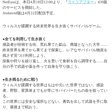
NetEaseは、本日4月18日12:00より、『
ライフアフター
』iOS版
のサービスを開始した。
Andaroid版は4月22日配信予定。
ウィルスが蹂躙する終末世界を生き抜くサバイバルゲーム。
●全てを利用して生き抜く
感染者が徘徊する街、荒れ果てた鉱山、廃墟となった大学……
終末世界を果てから果てまで探索し、レアなサバイバル物資を
残さず見つけ利用しよう。
採集や狩りを繰り返し、火を焚いて食材を自ら調理する……自
分の手で武器や薬を作って自身を守り抜こう。
●生き残るために戦う
ウィルスが蹂躙する世界はもはや元いた世界ではない。感染
者、野獣、変異体までもが常にサバイバーたちの命を狙ってい
る。
この世界には安全な場所などない。勇気を出して武器を手に取
り、最後まで戦おう。