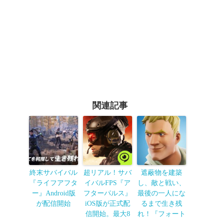
関連記事
終末サバイバル
超リアル！サバ
遮蔽物を建築
『ライフアフタ
イバルFPS『ア
し、敵と戦い、
ー』Android版
フターパルス』
最後の一人にな
が配信開始
iOS版が正式配
るまで生き残
信開始。最大8
れ！『フォート