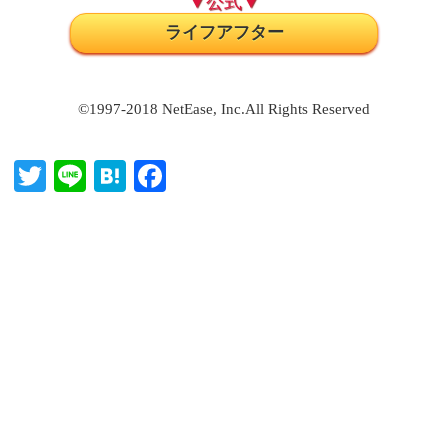
▼公式▼
ライフアフター
©1997-2018 NetEase, Inc.All Rights Reserved
T
Li
H
Fa
wi
ne
at
ce
tte
en
bo
r
a
ok