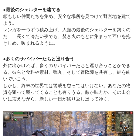
●最後のシェルターを建てる
頼もしい仲間たちを集め、安全な場所を見つけて野営地を建て
よう。
レンガを一つずつ積み上げ、人類の最後のシェルターを築くの
だ——長くて冷たい夜でも、焚き火のもとに集まって互いを抱
きしめ、暖まれるように。
●多くのサバイバーたちと巡り合う
外に出かければ、多くのサバイバーたちと巡り合うことができ
る。彼らと食料や素材、弾丸、そして冒険譚を共有し、絆を紡
いでいこう。
しかし、終末の世界では警戒を怠ってはいけない。あなたの物
資を狙って襲ってくることも有りうる。敵か味方か、その出会
いに震えながら、新しい一日が繰り返し巡ってゆく。