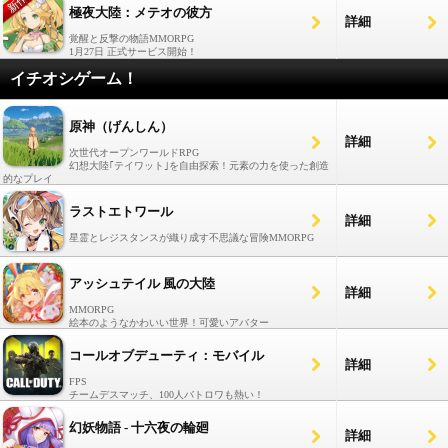
極夜大陸：メテオの彼方
詳細
覚醒と反撃の物語MMORPG
1月27日 正式サービス開始！
イチオシゲーム！
原神（げんしん）
詳細
次世代オープンワールドRPG
幻想大陸｢テイワット｣を自由探索！元素の力を使った創造
的なプレイ
ラストエトワール
詳細
星霊とレジスタンスが織り成す不思議な冒険MMORPG
アッシュテイル 風の大陸
詳細
MMORPG
絵本のようなかわいい世界！可愛いアバター
コールオブデューティ：モバイル
詳細
FPS
チームデスマッチ、100人バトロワも熱い！
幻妖物語 - 十六夜の輪廻
詳細