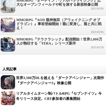
MMORPG『オーディン：ヴァルハラライジング』広
大なオープンフィールドや町を旅する新規映像公開
2021/02/05
MMORPG『AOD 龍神無双（アウェイクニング オブ
ドラゴン）』事前登録開始！龍に変身し、龍と共に戦
え！
2021/02/05
MMORPG『テラクラシック』配信開始！世界2,800万
人が熱狂する「TERA」シリーズ新作
2021/01/29
人気記事
世界3,500万DLを超える「ダークアベンジャー」次期作
『ダークアベンジャー3』映像公開
リアルタイムターン制バトルRPG『セブンナイツ』今
冬リリース決定。CBT参加者の募集開始