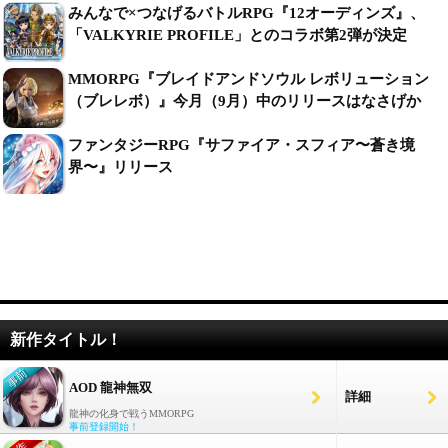
みんなで×つなげるバトルRPG『12オーディンズ』、
「VALKYRIE PROFILE」とのコラボ第2弾が決定
MMORPG『ブレイドアンドソウル レボリューション
（ブレレボ）』今月（9月）中のリリースはなさげか
ファンタジーRPG『サファイア・スフィア〜蒼き境
界〜』リリース
新作タイトル！
AOD 龍神無双
詳細
龍神の化身で戦うMMORPG
事前登録開始！