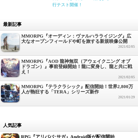
行テスト開催！
最新記事
MMORPG『オーディン：ヴァルハラライジング』広
大なオープンフィールドや町を旅する新規映像公開
2021/02/05
MMORPG『AOD 龍神無双（アウェイクニング オブ
ドラゴン）』事前登録開始！龍に変身し、龍と共に戦
え！
2021/02/05
MMORPG『テラクラシック』配信開始！世界2,800万
人が熱狂する「TERA」シリーズ新作
2021/01/29
人気記事
RPG『アリババ･サガ』Android版が配信開始