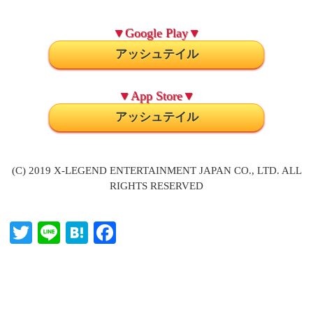
▼Google Play▼
アッシュテイル
▼App Store▼
アッシュテイル
(C) 2019 X-LEGEND ENTERTAINMENT JAPAN CO., LTD. ALL
RIGHTS RESERVED
T
Li
H
Fa
wi
ne
at
ce
tte
en
bo
r
a
ok