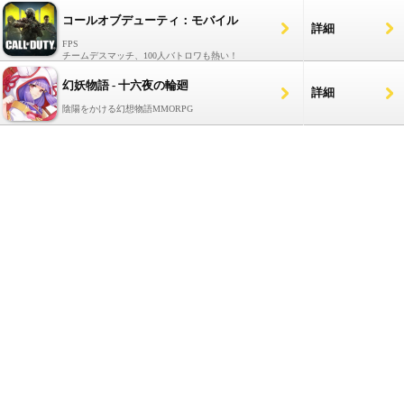
コールオブデューティ：モバイル
詳細
FPS
チームデスマッチ、100人バトロワも熱い！
幻妖物語 - 十六夜の輪廻
詳細
陰陽をかける幻想物語MMORPG