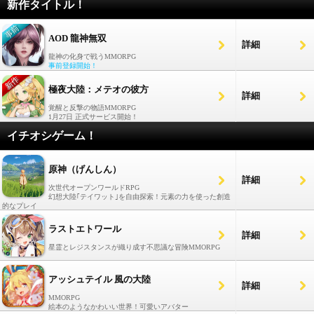
新作タイトル！
AOD 龍神無双
詳細
龍神の化身で戦うMMORPG
事前登録開始！
極夜大陸：メテオの彼方
詳細
覚醒と反撃の物語MMORPG
1月27日 正式サービス開始！
イチオシゲーム！
原神（げんしん）
詳細
次世代オープンワールドRPG
幻想大陸｢テイワット｣を自由探索！元素の力を使った創造
的なプレイ
ラストエトワール
詳細
星霊とレジスタンスが織り成す不思議な冒険MMORPG
アッシュテイル 風の大陸
詳細
MMORPG
絵本のようなかわいい世界！可愛いアバター