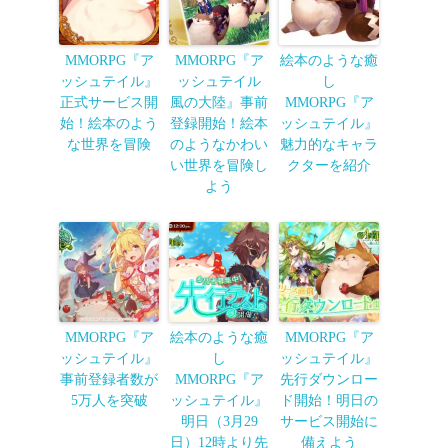
MMORPG『ア
MMORPG『ア
絵本のような癒
ッシュテイル』
ッシュテイル
し
正式サービス開
風の大陸』事前
MMORPG『ア
始！絵本のよう
登録開始！絵本
ッシュテイル』
な世界を冒険
のようなかわい
魅力的なキャラ
い世界を冒険し
クターを紹介
よう
MMORPG『ア
絵本のような癒
MMORPG『ア
ッシュテイル』
し
ッシュテイル』
事前登録者数が
MMORPG『ア
先行ダウンロー
5万人を突破
ッシュテイル』
ド開始！明日の
明日（3月29
サービス開始に
日）12時より先
備えよう