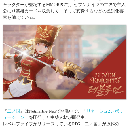
ャラクターが登場するMMORPGで、セブンナイツの世界で主人
公にり英雄カードを収集して、そして変身するなどの差別化要
素を備えている。
『
二ノ国
』はNetmarble Neoで開発中で、「
リネージュ2レボリ
ューション
」を開発した中核人材が開発中。
レベルファイブがリリースしているRPG「二ノ国」が原作の