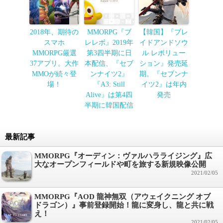
2018年、期待の
MMORPG『ブ
【韓国】『ブレ
スマホ
レレボ』2019年
イドアンドソウ
MMORPG厳選
第3四半期に日
ル レボリュー
37アプリ。大作
本配信、『セブ
ション』発売延
MMOが続々登
ンナイツ2』
期。『セブンナ
場！
『A3: Still
イツ2』は年内
Alive』は第4四
発売
半期に韓国配信
最新記事
MMORPG『オーディン：ヴァルハラライジング』広
大なオープンフィールドや町を旅する新規映像公開
2021/02/05
MMORPG『AOD 龍神無双（アウェイクニング オブ
ドラゴン）』事前登録開始！龍に変身し、龍と共に戦
え！
2021/02/05