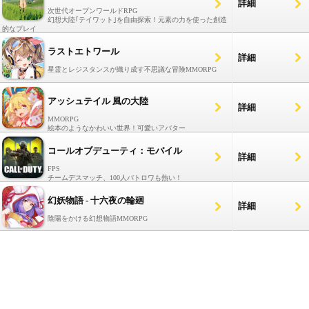
詳細
次世代オープンワールドRPG
幻想大陸｢テイワット｣を自由探索！元素の力を使った創造
的なプレイ
ラストエトワール
詳細
星霊とレジスタンスが織り成す不思議な冒険MMORPG
アッシュテイル 風の大陸
詳細
MMORPG
絵本のようなかわいい世界！可愛いアバター
コールオブデューティ：モバイル
詳細
FPS
チームデスマッチ、100人バトロワも熱い！
幻妖物語 - 十六夜の輪廻
詳細
陰陽をかける幻想物語MMORPG