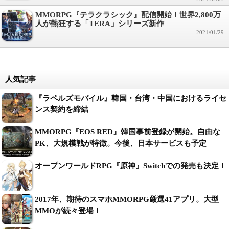
MMORPG『テラクラシック』配信開始！世界2,800万
人が熱狂する「TERA」シリーズ新作
2021/01/29
人気記事
『ラペルズモバイル』韓国・台湾・中国におけるライセ
ンス契約を締結
MMORPG『EOS RED』韓国事前登録が開始。自由な
PK、大規模戦が特徴。今後、日本サービスも予定
オープンワールドRPG『原神』Switchでの発売も決定！
2017年、期待のスマホMMORPG厳選41アプリ。大型
MMOが続々登場！