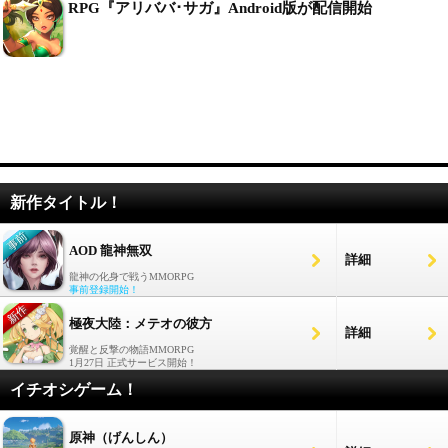
RPG『アリババ･サガ』Android版が配信開始
新作タイトル！
AOD 龍神無双
詳細
龍神の化身で戦うMMORPG
事前登録開始！
極夜大陸：メテオの彼方
詳細
覚醒と反撃の物語MMORPG
1月27日 正式サービス開始！
イチオシゲーム！
原神（げんしん）