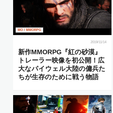
MO / MMORPG
2019/11/14
新作MMORPG『紅の砂漠』
トレーラー映像を初公開！広
大なパイウェル大陸の傭兵た
ちが生存のために戦う物語