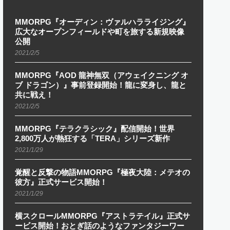
MMORPG『オーディン：ヴァルハラライジング』
広大なオープンフィールドや町を旅する新規映像
公開
2021/2/5
MMORPG『AOD 龍神無双（アウェイクニング オ
ブ ドラゴン）』事前登録開始！龍に変身し、龍と
共に戦え！
2021/2/5
MMORPG『テラクラシック』配信開始！世界
2,800万人が熱狂する「TERA」シリーズ新作
2021/1/29
覚醒と反撃の物語MMORPG『極夜大陸：メテオの
彼方』正式サービス開始！
2021/1/29
横スクロールMMORPG『アストラテイル』正式サ
ービス開始！おとぎ話のようなファンタジーワー