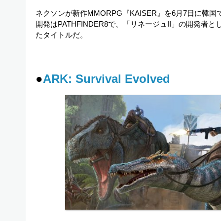
ネクソンが新作MMORPG『KAISER』を6月7日に韓
開発はPATHFINDER8で、「リネージュII」の開発
たタイトルだ。
●
ARK: Survival Evolved