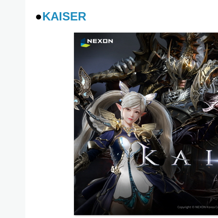
●
KAISER