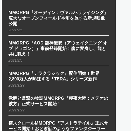
MMORPG『オーディン：ヴァルハラライジング』
広大なオープンフィールドや町を旅する新規映像
公開
2021/2/5
MMORPG『AOD 龍神無双（アウェイクニング オ
ブ ドラゴン）』事前登録開始！龍に変身し、龍と
共に戦え！
2021/2/5
MMORPG『テラクラシック』配信開始！世界
2,800万人が熱狂する「TERA」シリーズ新作
2021/1/29
覚醒と反撃の物語MMORPG『極夜大陸：メテオの
彼方』正式サービス開始！
2021/1/29
横スクロールMMORPG『アストラテイル』正式サ
ービス開始！おとぎ話のようなファンタジーワー